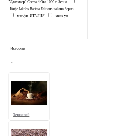
"Даллмаер" Сrema d Oro 1000 г. Зерно
Кофе Jakobs Barista Editions italiano Зерно
мяг./уп. ИТАЛИЯ
мягк.уп
История
Открытие кофе относится
приблизительно к 850 г. н. э., но
полное признание его пришло
много веков спустя.
Зерновой
Первоначально в качестве