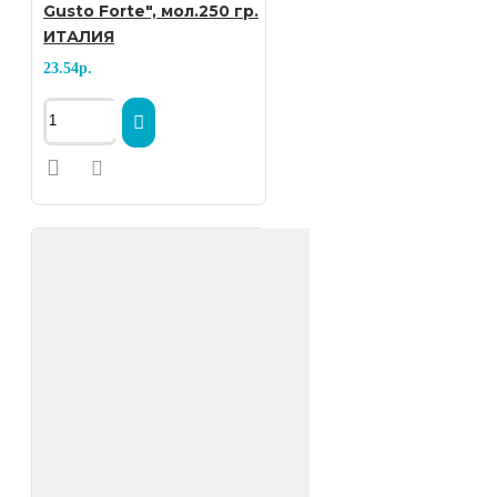
Gusto Forte", мол.250 гр.
невыгоревшие частицы
ИТАЛИЯ
23.54р.
кофейной ягоды.
Робуста
- обычно считается
менее изысканным сортом
кофейного зерна с точки зрения
аромата. В то же время она
содержит больше кофеина, а
также часто используется в
эспрессо-смесях, что позволяет