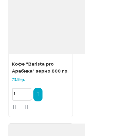
мякоти методом вымачивания.
Сырые зёрна сушатся,
сортируются по размеру и
отбираются, причем все это
делается вручную. После
сортировки кофейные зёрна
Кофе "Barista pro
помещаются в мешок и
Арабика" зерно,800 гр.
отправляются на обжарочные
73.99р.
пункты. Далеко не во все
продукты, которые мы
потребляем, вложено столько
человеческого труда.