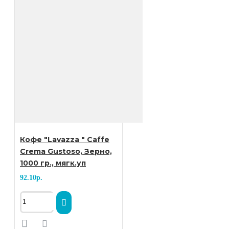
готовить напиток, а ещё
столетия спустя начали срывать
плоды с кофейных деревьев,
сушить зёрна, обжаривать и
измельчать, а получившийся
Кофе "Lavazza " Caffe
порошок заливать горячей
Crema Gustoso, Зерно,
1000 гр., мягк.уп
водой. Некоторый культуры
92.10р.
добавляли в кофе пряности и
молоко.