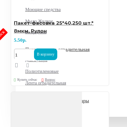
Моющие средства
Мыло Жидкое
Пакет-фасовка 25*40,250 шт.*
8мкм. Рулон
TOCK
Все продукты
5.50р.
Пакеты, лента оградительная
В корзину
Для мусора
Полиэтиленовые
Купить сейчас
Вопрос
Лента оградительная
Бумага офисная, канцтовары
Акции