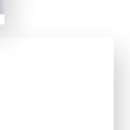
илена средней плотности,
жду ПВД и ПНД, приближаясь
аселения:
 температуре выше 80-ти –