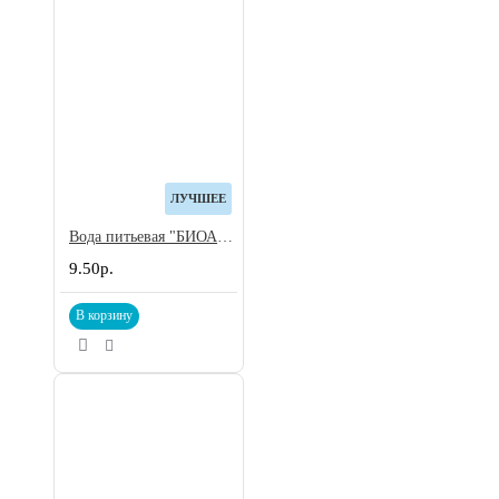
ЛУЧШЕЕ
Вода питьевая "БИОАКВАТОРИЯ", 18,9 л. Цена за 1 литр- 50 копеек с НДС
9.50р.
В корзину