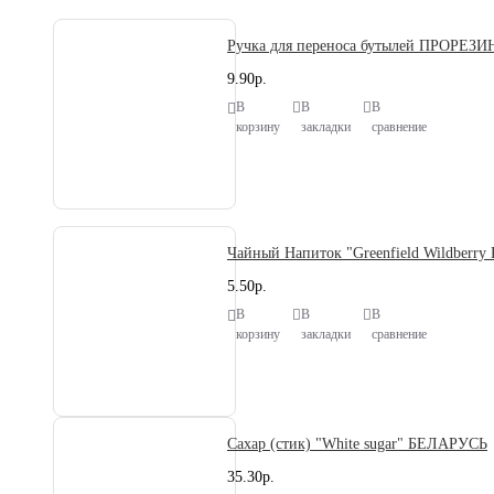
Ручка для переноса бутылей ПРОРЕ
9.90р.
В
В
В
корзину
закладки
сравнение
Чайный Напиток "Greenfield Wildberr
5.50р.
В
В
В
корзину
закладки
сравнение
Сахар (стик) "White sugar" БЕЛАРУСЬ
35.30р.